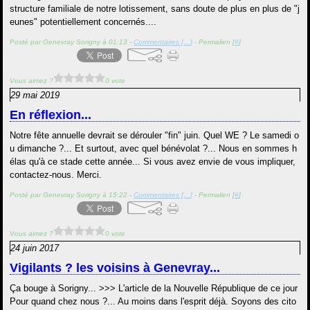
structure familiale de notre lotissement, sans doute de plus en plus de "j
eunes" potentiellement concernés....
Posté par Genevray Sorigny à 01:13 -
Commentaires [
…
]
- Permalien [
#
]
Vous aimez ?
0 vote
29 mai 2019
En réflexion...
Notre fête annuelle devrait se dérouler "fin" juin. Quel WE ? Le samedi o
u dimanche ?... Et surtout, avec quel bénévolat ?... Nous en sommes h
élas qu'à ce stade cette année... Si vous avez envie de vous impliquer,
contactez-nous. Merci.
Posté par Genevray Sorigny à 15:22 -
Commentaires [
…
]
- Permalien [
#
]
Vous aimez ?
0 vote
24 juin 2017
Vigilants ? les voisins à Genevray...
Ça bouge à Sorigny... >>> L'article de la Nouvelle République de ce jour
Pour quand chez nous ?... Au moins dans l'esprit déjà. Soyons des cito