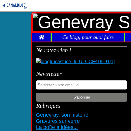
Home
Ce blog, pour quoi faire
Ne ratez-rien !
Newsletter
Rubriques
Genevray, son histoire
Gravures sur verre
La boîte à idées...