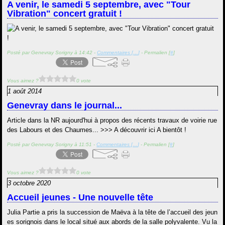
A venir, le samedi 5 septembre, avec "Tour
Vibration" concert gratuit !
Posté par Genevray Sorigny à 14:42 -
Commentaires [
…
]
- Permalien [
#
]
Vous aimez ?
0 vote
1 août 2014
Genevray dans le journal...
Article dans la NR aujourd'hui à propos des récents travaux de voirie rue
des Labours et des Chaumes... >>> A découvrir ici A bientôt !
Posté par Genevray Sorigny à 11:51 -
Commentaires [
…
]
- Permalien [
#
]
Vous aimez ?
0 vote
3 octobre 2020
Accueil jeunes - Une nouvelle tête
Julia Partie a pris la succession de Maëva à la tête de l’accueil des jeun
es sorignois dans le local situé aux abords de la salle polyvalente. Vu la