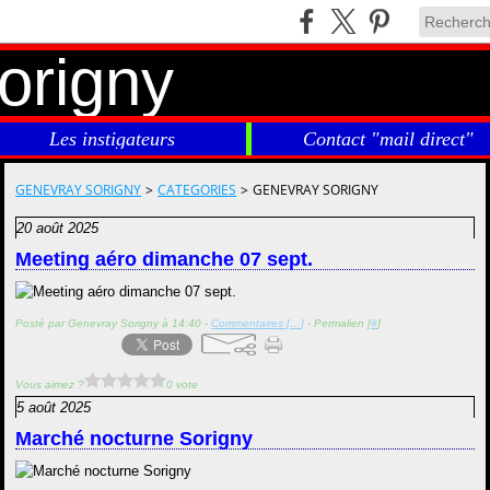
Les instigateurs
Contact "mail direct"
GENEVRAY SORIGNY
>
CATEGORIES
>
GENEVRAY SORIGNY
20 août 2025
Meeting aéro dimanche 07 sept.
Posté par Genevray Sorigny à 14:40 -
Commentaires [
…
]
- Permalien [
#
]
Vous aimez ?
0 vote
5 août 2025
Marché nocturne Sorigny