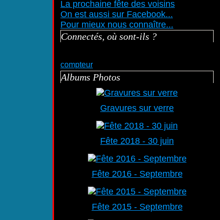
La prochaine fête des voisins
On est aussi sur Facebook...
Pour mieux nous connaître...
Connectés, où sont-ils ?
compteur
Albums Photos
Gravures sur verre
Fête 2018 - 30 juin
Fête 2016 - Septembre
Fête 2015 - Septembre