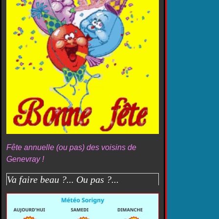
Fête annuelle (ou pas) des voisins de
Genevray !
Va faire beau ?... Ou pas ?...