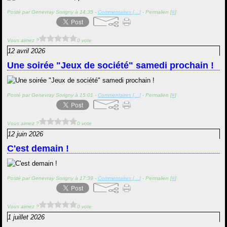
Posté par Genevray Sorigny à 14:35 -
Commentaires [
…
]
- Permalien [
#
]
Vous aimez ?
0 vote
12 avril 2026
Une soirée "Jeux de société" samedi prochain !
Posté par Genevray Sorigny à 15:01 -
Commentaires [
…
]
- Permalien [
#
]
Vous aimez ?
0 vote
12 juin 2026
C'est demain !
Posté par Genevray Sorigny à 17:39 -
Commentaires [
…
]
- Permalien [
#
]
Vous aimez ?
0 vote
1 juillet 2026