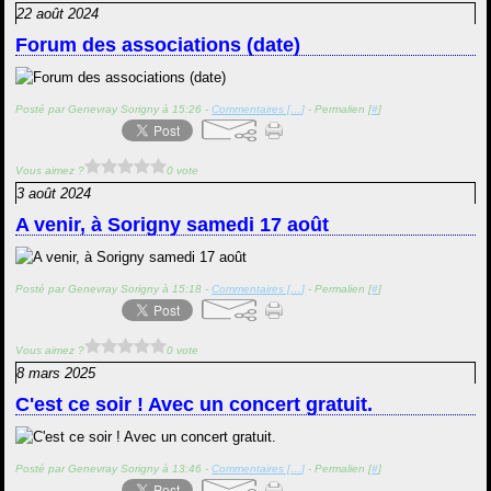
22 août 2024
Forum des associations (date)
Posté par Genevray Sorigny à 15:26 -
Commentaires [
…
]
- Permalien [
#
]
Vous aimez ?
0 vote
3 août 2024
A venir, à Sorigny samedi 17 août
Posté par Genevray Sorigny à 15:18 -
Commentaires [
…
]
- Permalien [
#
]
Vous aimez ?
0 vote
8 mars 2025
C'est ce soir ! Avec un concert gratuit.
Posté par Genevray Sorigny à 13:46 -
Commentaires [
…
]
- Permalien [
#
]