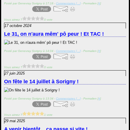
Posté par Genevray Sorigny à 17:18 -
Commentaires [
…
]
- Permalien [
#
]
Vous aimez ?
0 vote
17 octobre 2024
Le 31, on n'aura mêm' pô peur ! Et TAC !
Posté par Genevray Sorigny à 14:04 -
Commentaires [
…
]
- Permalien [
#
]
Vous aimez ?
0 vote
27 juin 2025
On fête le 14 juillet à Sorigny !
Posté par Genevray Sorigny à 13:34 -
Commentaires [
…
]
- Permalien [
#
]
Vous aimez ?
1 vote
29 mai 2025
A venir bientôt... ça passe si vite !