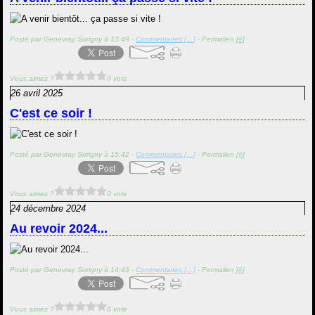
Posté par Genevray Sorigny à 13:49 -
Commentaires [
…
]
- Permalien [
#
]
Vous aimez ?
0 vote
26 avril 2025
C'est ce soir !
Posté par Genevray Sorigny à 15:42 -
Commentaires [
…
]
- Permalien [
#
]
Vous aimez ?
0 vote
24 décembre 2024
Au revoir 2024...
Posté par Genevray Sorigny à 14:43 -
Commentaires [
…
]
- Permalien [
#
]
Vous aimez ?
0 vote