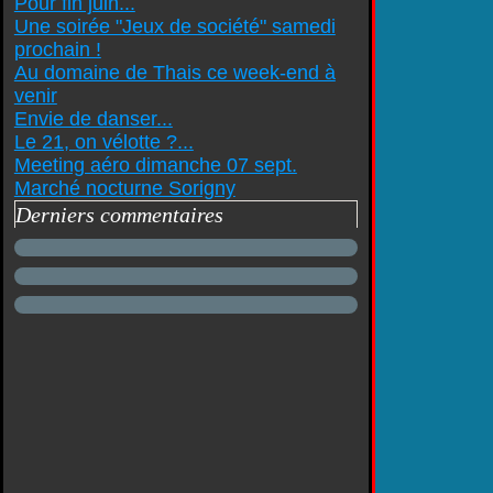
Pour fin juin...
Une soirée "Jeux de société" samedi
prochain !
Au domaine de Thais ce week-end à
venir
Envie de danser...
Le 21, on vélotte ?...
Meeting aéro dimanche 07 sept.
Marché nocturne Sorigny
Derniers commentaires