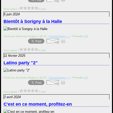
Vous aimez ?
0 vote
5 juin 2024
Bientôt à Sorigny à la Halle
Posté par Genevray Sorigny à 16:15 -
Commentaires [
…
]
- Permalien [
#
]
Vous aimez ?
0 vote
11 février 2025
Latino party "2"
Posté par Genevray Sorigny à 14:25 -
Commentaires [
…
]
- Permalien [
#
]
Vous aimez ?
0 vote
3 avril 2024
C'est en ce moment, profitez-en