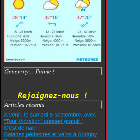
Genevray... J'aime !
Rejoignez-nous !
Articles récents
A venir, le samedi 5 septembre, avec
"Tour Vibration" concert gratuit !
C'est demain !
Balades pédestres et vélos à Sorigny