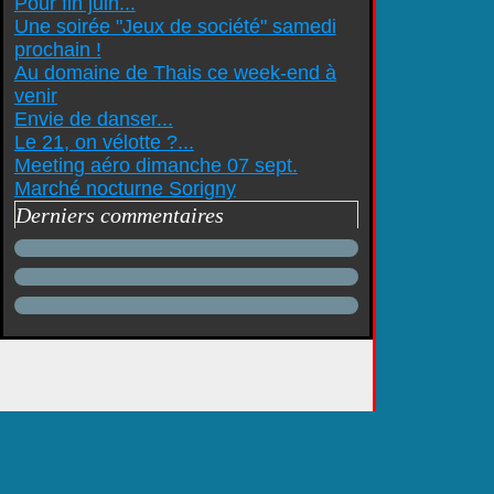
Pour fin juin...
Une soirée "Jeux de société" samedi
prochain !
Au domaine de Thais ce week-end à
venir
Envie de danser...
Le 21, on vélotte ?...
Meeting aéro dimanche 07 sept.
Marché nocturne Sorigny
Derniers commentaires