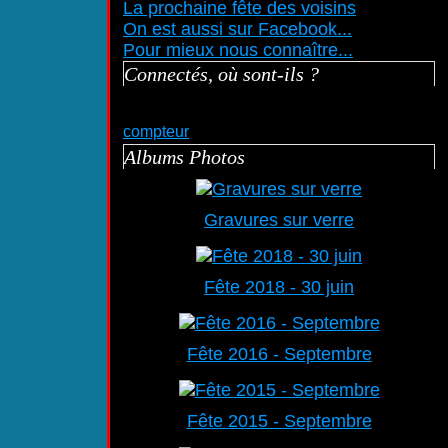
La prochaine fête des voisins
On est aussi sur Facebook...
Pour mieux nous connaître...
Connectés, où sont-ils ?
compteur
Albums Photos
Gravures sur verre
Fête 2018 - 30 juin
Fête 2016 - Septembre
Fête 2015 - Septembre