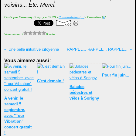
voisins... Etc. Merci.
Posté par Genevray Sorigny à 02:23 -
Commentaires [
…
]
- Permalien [
#
]
Vous aimez ?
0 vote
Une belle initiative citoyenne
RAPPEL... RAPPEL... RAPPEL...
Vous aimerez aussi :
Pour fin juin...
C'est demain !
Balades
pédestres et
A venir, le
vélos à Sorigny
samedi 5
septembre,
avec "Tour
Vibration"
concert gratuit
!