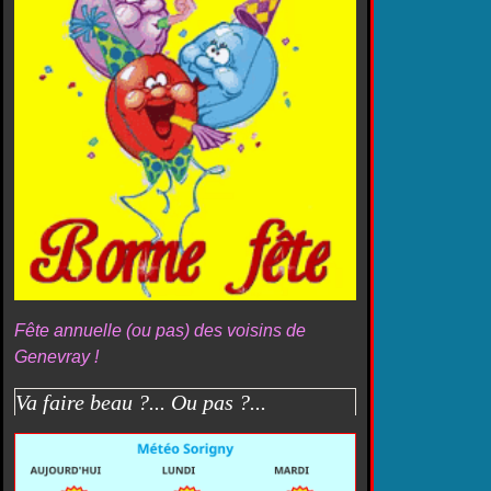
Fête annuelle (ou pas) des voisins de
Genevray !
Va faire beau ?... Ou pas ?...