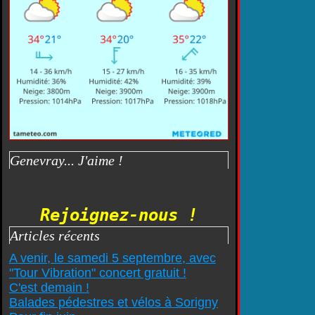
Genevray... J'aime !
Rejoignez-nous !
Articles récents
A venir, le samedi 5 septembre, avec
"Tour Vibration" concert gratuit !
C'est demain !
Balades pédestres et vélos à Sorigny