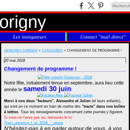
Les instigateurs
Contact "mail direct"
GENEVRAY SORIGNY
>
CATEGORIES
>
CHANGEMENT DE PROGRAMME !
20 mai 2018
Changement de programme !
Notre fête, initialement tenue en septembre, aura lieu cette
samedi 30 juin
année le
Merci à nos deux "facteurs", Alexandre et Julien
(et leurs enfants),
qui sont en ce moment en train de mettre des
"tracts" dans nos boîtes
à lettres
. Tous les renseignements concernant cette journée y figurent.
Si vous ne l'avez pas eu, retrouvez le ici
:
Tract_annonce_f_te_2018___propo
N'hésitez-pas à en parler autour de vous, à vos