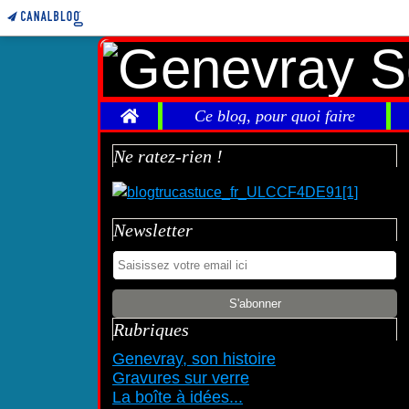
Home
Ce blog, pour quoi faire
Ne ratez-rien !
Newsletter
Rubriques
Genevray, son histoire
Gravures sur verre
La boîte à idées...