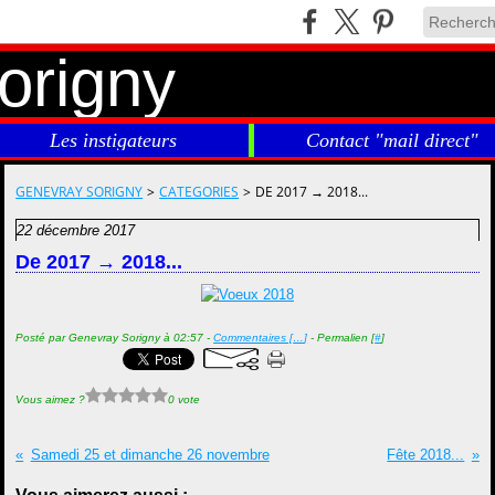
Les instigateurs
Contact "mail direct"
GENEVRAY SORIGNY
>
CATEGORIES
>
DE 2017 → 2018...
22 décembre 2017
De 2017 → 2018...
Posté par Genevray Sorigny à 02:57 -
Commentaires [
…
]
- Permalien [
#
]
Vous aimez ?
0 vote
Samedi 25 et dimanche 26 novembre
Fête 2018...