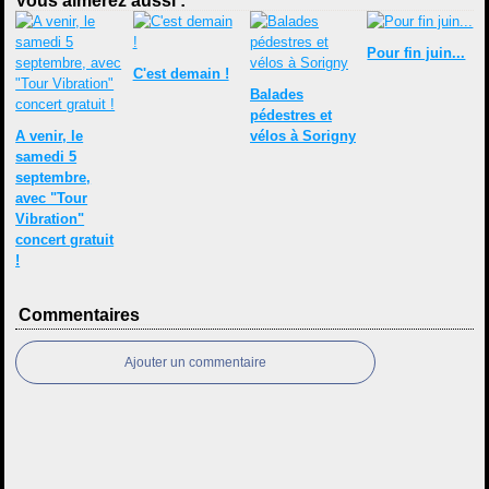
Vous aimerez aussi :
Pour fin juin...
C'est demain !
Balades
pédestres et
A venir, le
vélos à Sorigny
samedi 5
septembre,
avec "Tour
Vibration"
concert gratuit
!
Commentaires
Ajouter un commentaire