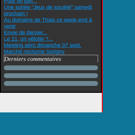
Pour fin juin...
Une soirée "Jeux de société" samedi
prochain !
Au domaine de Thais ce week-end à
venir
Envie de danser...
Le 21, on vélotte ?...
Meeting aéro dimanche 07 sept.
Marché nocturne Sorigny
Derniers commentaires