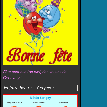
Fête annuelle (ou pas) des voisins de
Genevray !
Va faire beau ?... Ou pas ?...