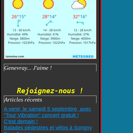
Genevray... J'aime !
Rejoignez-nous !
Articles récents
A venir, le samedi 5 septembre, avec
"Tour Vibration" concert gratuit !
C'est demain !
Balades pédestres et vélos à Sorigny