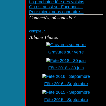
La prochaine fête des voisins
On est aussi sur Facebook...
Pour mieux nous connaître...
Connectés, où sont-ils ?
compteur
Albums Photos
Gravures sur verre
Fête 2018 - 30 juin
Fête 2016 - Septembre
Fête 2015 - Septembre