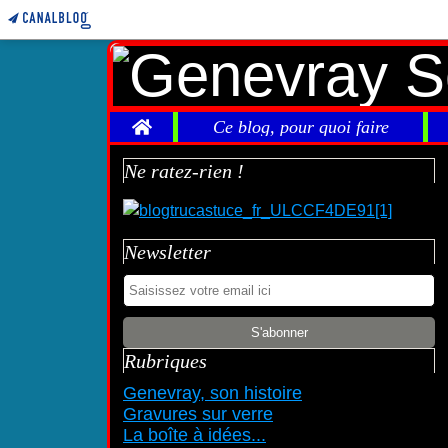
Home
Ce blog, pour quoi faire
Ne ratez-rien !
Newsletter
Rubriques
Genevray, son histoire
Gravures sur verre
La boîte à idées...