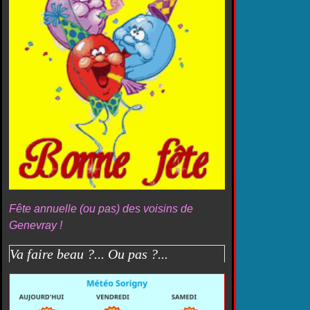
Fête annuelle (ou pas) des voisins de
Genevray !
Va faire beau ?... Ou pas ?...