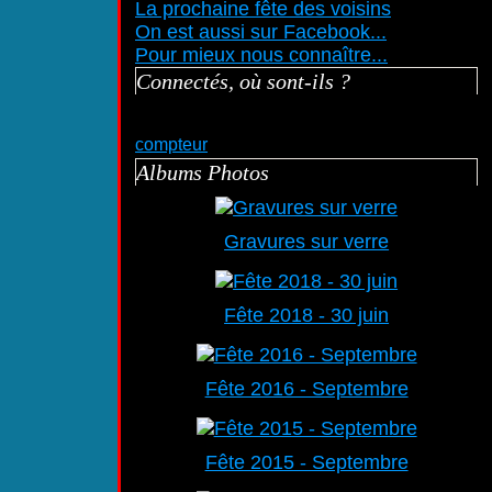
La prochaine fête des voisins
On est aussi sur Facebook...
Pour mieux nous connaître...
Connectés, où sont-ils ?
compteur
Albums Photos
Gravures sur verre
Fête 2018 - 30 juin
Fête 2016 - Septembre
Fête 2015 - Septembre