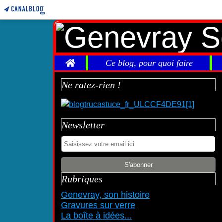
Home
Ce blog, pour quoi faire
Ne ratez-rien !
Newsletter
Rubriques
Genevray, son histoire
Gravures sur verre
La boîte à idées...