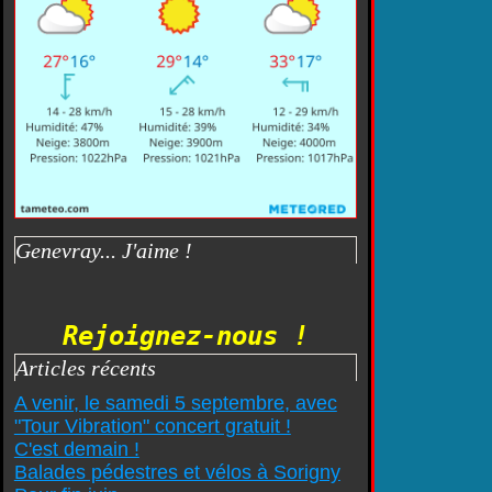
Genevray... J'aime !
Rejoignez-nous !
Articles récents
A venir, le samedi 5 septembre, avec
"Tour Vibration" concert gratuit !
C'est demain !
Balades pédestres et vélos à Sorigny