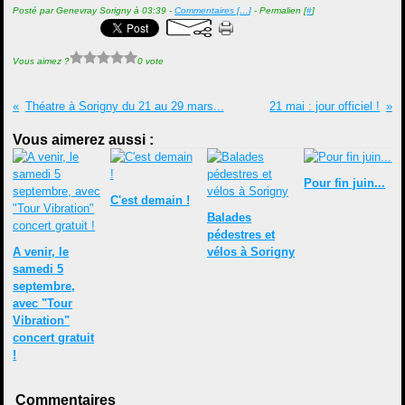
Posté par Genevray Sorigny à 03:39 -
Commentaires [
…
]
- Permalien [
#
]
Vous aimez ?
0 vote
Théatre à Sorigny du 21 au 29 mars...
21 mai : jour officiel !
Vous aimerez aussi :
Pour fin juin...
C'est demain !
Balades
pédestres et
A venir, le
vélos à Sorigny
samedi 5
septembre,
avec "Tour
Vibration"
concert gratuit
!
Commentaires