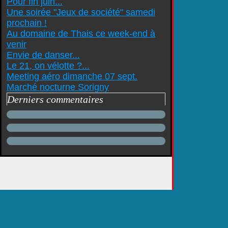
Pour fin juin...
Une soirée "Jeux de société" samedi
prochain !
Au domaine de Thais ce week-end à
venir
Envie de danser...
Le 21, on vélotte ?...
Meeting aéro dimanche 07 sept.
Marché nocturne Sorigny
Derniers commentaires