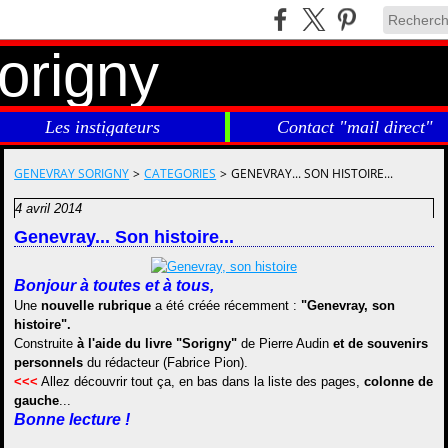
Les instigateurs
Contact "mail direct"
GENEVRAY SORIGNY
>
CATEGORIES
>
GENEVRAY... SON HISTOIRE...
4 avril 2014
Genevray... Son histoire...
Bonjour à toutes et à tous,
Une
nouvelle rubrique
a été créée récemment :
"Genevray, son
histoire".
Construite
à l'aide du livre "Sorigny"
de Pierre Audin
et de souvenirs
personnels
du rédacteur (Fabrice Pion).
<<<
Allez découvrir tout ça, en bas dans la liste des pages,
colonne de
gauche
...
Bonne lecture !